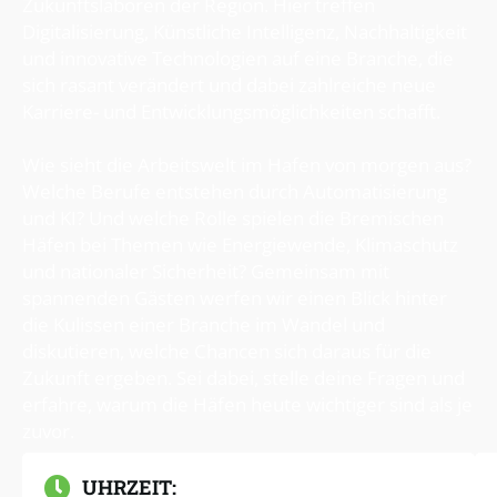
Zukunftslaboren der Region. Hier treffen
Digitalisierung, Künstliche Intelligenz, Nachhaltigkeit
und innovative Technologien auf eine Branche, die
sich rasant verändert und dabei zahlreiche neue
Karriere- und Entwicklungsmöglichkeiten schafft.
Wie sieht die Arbeitswelt im Hafen von morgen aus?
Welche Berufe entstehen durch Automatisierung
und KI? Und welche Rolle spielen die Bremischen
Häfen bei Themen wie Energiewende, Klimaschutz
und nationaler Sicherheit? Gemeinsam mit
spannenden Gästen werfen wir einen Blick hinter
die Kulissen einer Branche im Wandel und
diskutieren, welche Chancen sich daraus für die
Zukunft ergeben. Sei dabei, stelle deine Fragen und
erfahre, warum die Häfen heute wichtiger sind als je
zuvor.
UHRZEIT: