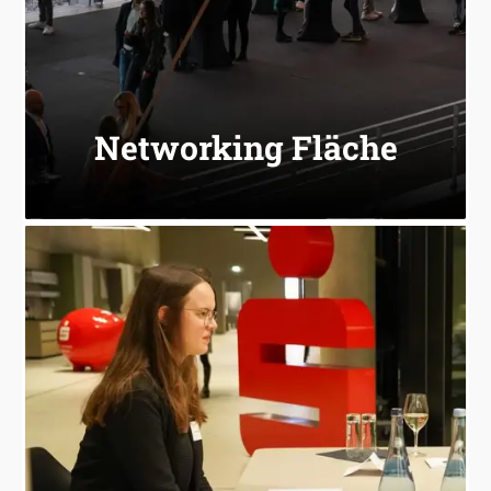
Event, da wir stets darauf achten, spannende
Die Veranstaltungsorte variieren von Event zu
Die Networking-Fläche:
Networking Fläche
Anmeldung aus.
Speeddating-Teilnahme bei der Event-
kommen. Wählen Sie dafür die Job-
interessanten Unternehmen ins Gespräch zu
lockerer Atmosphäre mit Vertretern von
Job-Speeddating-Format teilzunehmen und in
wieder die Möglichkeit, an unserem beliebten